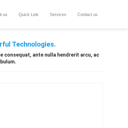
t us
Quick Link
Services
Contact us
erful Technologies.
e consequat, ante nulla hendrerit arcu, ac
ibulum.