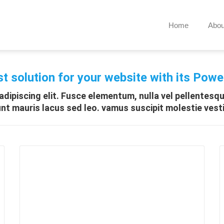
Home
Abou
st solution for your website with its Pow
dipiscing elit. Fusce elementum, nulla vel pellentesqu
unt mauris lacus sed leo. vamus suscipit molestie vest