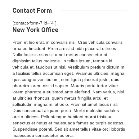
Contact Form
[contact-form-7 id="4"]
New York
Office
Proin et leo erat, in convallis nisi. Cras vehicula convallis
urna eu tincidunt. Proin a nisl id nibh placerat ultrices.
Nulla facilisis risus sit amet metus consectetur at
dignissim tellus molestie. In tellus ipsum, tempus id
vehicula et, faucibus ut nisl. Vestibulum pretium dictum mi,
a facilisis tellus accumsan eget. Vivamus ultricies, magna
quis congue vestibulum, sem ligula placerat justo, quis
pharetra lorem nisl id sapien. Mauris porta tortor vitae
lorem pharetra a euismod ante eleifend. Nam varius, nisl
at ultricies rhoncus, quam metus fringilla arcu, et
sollicitudin magna mi at odio. Proin sit amet lacus nisl.
Duis consequat aliquam porta. Morbi molestie sodales
orci a ultrices. Pellentesque habitant morbi tristique
senectus et netus et malesuada fames ac turpis egestas.
Suspendisse potenti. Sed sit amet tellus vitae orci lobortis
malesuada consectetur ac orci.